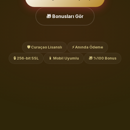
🎁 Bonusları Gör
🛡️ Curaçao Lisanslı
⚡ Anında Ödeme
🔒 256-bit SSL
📱 Mobil Uyumlu
🎁 %100 Bonus