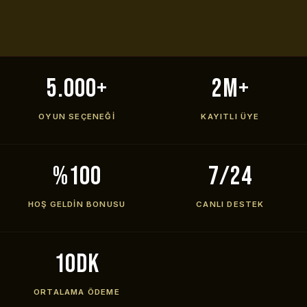
5.000+
2M+
OYUN SEÇENEĞI
KAYITLI ÜYE
%100
7/24
HOŞ GELDIN BONUSU
CANLI DESTEK
10dk
ORTALAMA ÖDEME