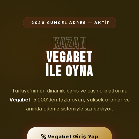
2026 GÜNCEL ADRES — AKTIF
KAZAN
Vegabet
İLE OYNA
Türkiye'nin en dinamik bahis ve casino platformu
Vegabet
, 5.000'den fazla oyun, yüksek oranlar ve
anında ödeme sistemiyle sizi bekliyor.
🚀 Vegabet Giriş Yap