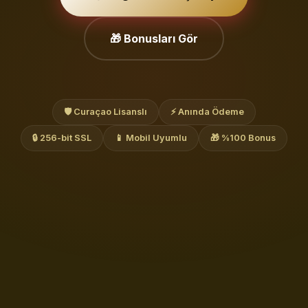
🎁 Bonusları Gör
🛡️ Curaçao Lisanslı
⚡ Anında Ödeme
🔒 256-bit SSL
📱 Mobil Uyumlu
🎁 %100 Bonus