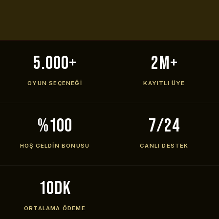
5.000+
2M+
OYUN SEÇENEĞI
KAYITLI ÜYE
%100
7/24
HOŞ GELDIN BONUSU
CANLI DESTEK
10dk
ORTALAMA ÖDEME