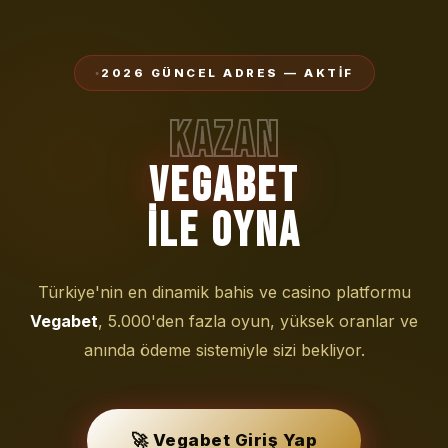
2026 GÜNCEL ADRES — AKTIF
KAZAN
Vegabet
İLE OYNA
Türkiye'nin en dinamik bahis ve casino platformu
Vegabet
, 5.000'den fazla oyun, yüksek oranlar ve
anında ödeme sistemiyle sizi bekliyor.
🚀 Vegabet Giriş Yap