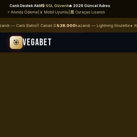
Canlı Destek Aktif
🔒 SSL Güvenli
🔥 2026 Güncel Adres
⚡ Anında Ödeme
|
📱 Mobil Uyumlu
|
🏛️ Curaçao Lisanslı
 Canlı Bahis
🃏 Canan D.
₺38.000
kazandı — Lightning Roulette
✈️ Kemal A.
Vegabet
🎯