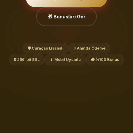
🎁 Bonusları Gör
🛡️ Curaçao Lisanslı
⚡ Anında Ödeme
🔒 256-bit SSL
📱 Mobil Uyumlu
🎁 %100 Bonus