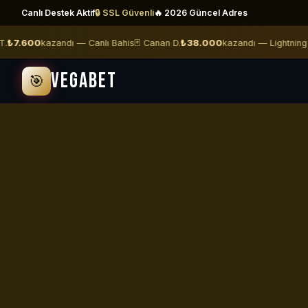
Canlı Destek Aktif
🔒 SSL Güvenli
🔥 2026 Güncel Adres
00
kazandı — Canlı Bahis
🃏 Canan D.
₺38.000
kazandı — Lightning Roulett
Vegabet
🎯