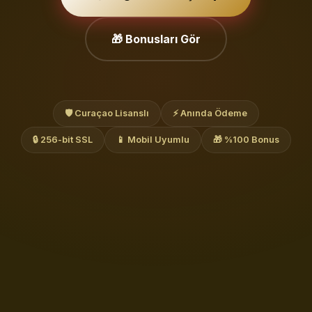
🎁 Bonusları Gör
🛡️ Curaçao Lisanslı
⚡ Anında Ödeme
🔒 256-bit SSL
📱 Mobil Uyumlu
🎁 %100 Bonus