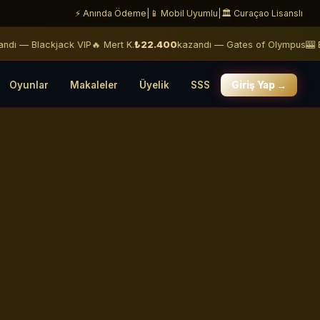
⚡ Anında Ödeme
|
📱 Mobil Uyumlu
|
🏛️ Curaçao Lisanslı
lackjack VIP
🔥 Mert K.
₺22.400
kazandı — Gates of Olympus
🎰 Elif S.
₺1
Oyunlar
Makaleler
Üyelik
SSS
Giriş Yap →