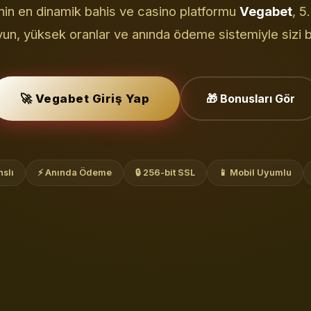
nin en dinamik bahis ve casino platformu
Vegabet
, 5
yun, yüksek oranlar ve anında ödeme sistemiyle sizi b
🚀 Vegabet Giriş Yap
🎁 Bonusları Gör
nslı
⚡ Anında Ödeme
🔒 256-bit SSL
📱 Mobil Uyumlu