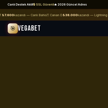
Canlı Destek Aktif
🔒 SSL Güvenli
🔥 2026 Güncel Adres
0
kazandı — Canlı Bahis
🃏 Canan D.
₺38.000
kazandı — Lightning Roulett
Vegabet
🎯