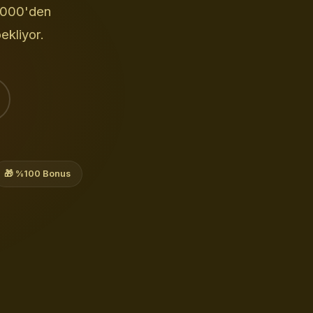
.000'den
ekliyor.
🎁 %100 Bonus