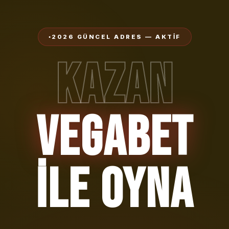
2026 GÜNCEL ADRES — AKTIF
KAZAN
Vegabet
İLE OYNA