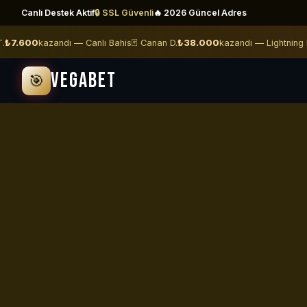
Canlı Destek Aktif
🔒 SSL Güvenli
🔥 2026 Güncel Adres
0
kazandı — Canlı Bahis
🃏 Canan D.
₺38.000
kazandı — Lightning Roulett
Vegabet
🎯