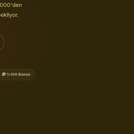
.000'den
ekliyor.
🎁 %100 Bonus