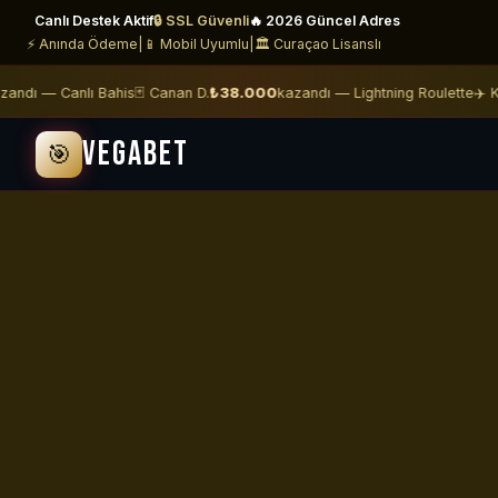
Canlı Destek Aktif
🔒 SSL Güvenli
🔥 2026 Güncel Adres
⚡ Anında Ödeme
|
📱 Mobil Uyumlu
|
🏛️ Curaçao Lisanslı
 Canlı Bahis
🃏 Canan D.
₺38.000
kazandı — Lightning Roulette
✈️ Kemal A
Vegabet
🎯