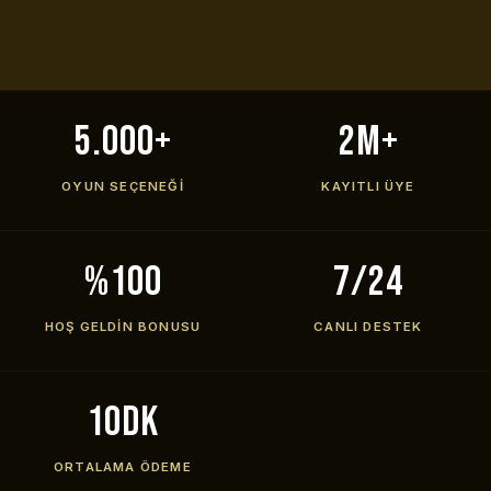
5.000+
2M+
OYUN SEÇENEĞI
KAYITLI ÜYE
%100
7/24
HOŞ GELDIN BONUSU
CANLI DESTEK
10dk
ORTALAMA ÖDEME