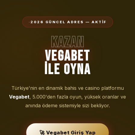
2026 GÜNCEL ADRES — AKTIF
KAZAN
Vegabet
İLE OYNA
Türkiye'nin en dinamik bahis ve casino platformu
Vegabet
, 5.000'den fazla oyun, yüksek oranlar ve
anında ödeme sistemiyle sizi bekliyor.
🚀 Vegabet Giriş Yap