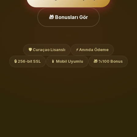
🎁 Bonusları Gör
🛡️ Curaçao Lisanslı
⚡ Anında Ödeme
🔒 256-bit SSL
📱 Mobil Uyumlu
🎁 %100 Bonus