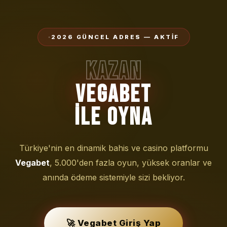
2026 GÜNCEL ADRES — AKTIF
KAZAN
Vegabet
İLE OYNA
Türkiye'nin en dinamik bahis ve casino platformu
Vegabet
, 5.000'den fazla oyun, yüksek oranlar ve
anında ödeme sistemiyle sizi bekliyor.
🚀 Vegabet Giriş Yap