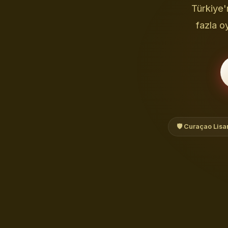
Türkiye'
fazla o
🛡️ Curaçao Lisa