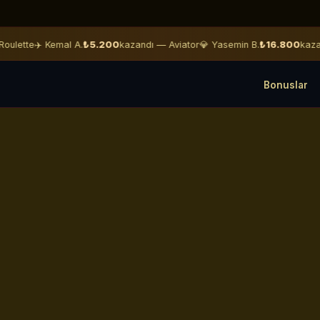
✈️ Kemal A.
₺5.200
kazandı — Aviator
💎 Yasemin B.
₺16.800
kazandı — B
Bonuslar