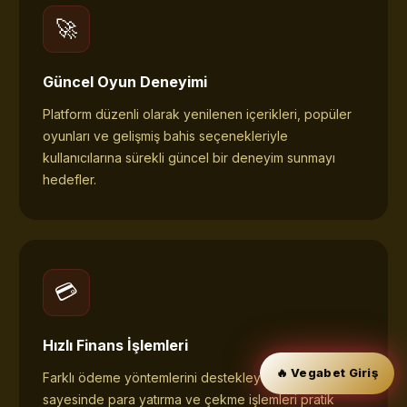
🚀
Güncel Oyun Deneyimi
Platform düzenli olarak yenilenen içerikleri, popüler
oyunları ve gelişmiş bahis seçenekleriyle
kullanıcılarına sürekli güncel bir deneyim sunmayı
hedefler.
💳
Hızlı Finans İşlemleri
🔥 Vegabet Giriş
Farklı ödeme yöntemlerini destekleyen sistem
sayesinde para yatırma ve çekme işlemleri pratik