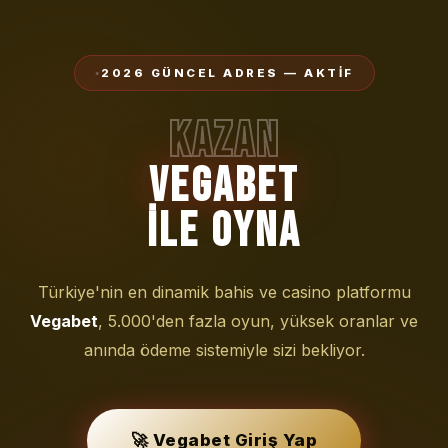
2026 GÜNCEL ADRES — AKTIF
KAZAN
Vegabet
İLE OYNA
Türkiye'nin en dinamik bahis ve casino platformu
Vegabet
, 5.000'den fazla oyun, yüksek oranlar ve
anında ödeme sistemiyle sizi bekliyor.
🚀 Vegabet Giriş Yap