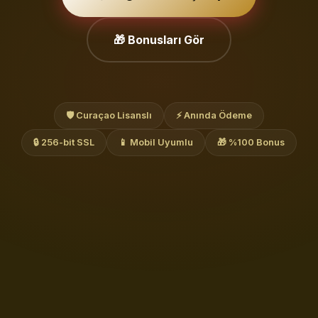
🎁 Bonusları Gör
🛡️ Curaçao Lisanslı
⚡ Anında Ödeme
🔒 256-bit SSL
📱 Mobil Uyumlu
🎁 %100 Bonus