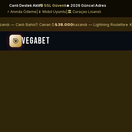
Canlı Destek Aktif
🔒 SSL Güvenli
🔥 2026 Güncel Adres
⚡ Anında Ödeme
|
📱 Mobil Uyumlu
|
🏛️ Curaçao Lisanslı
 Canlı Bahis
🃏 Canan D.
₺38.000
kazandı — Lightning Roulette
✈️ Kemal A.
Vegabet
🎯