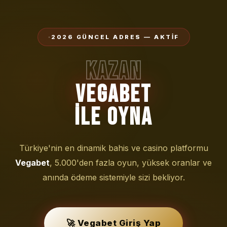
2026 GÜNCEL ADRES — AKTIF
KAZAN
Vegabet
İLE OYNA
Türkiye'nin en dinamik bahis ve casino platformu
Vegabet
, 5.000'den fazla oyun, yüksek oranlar ve
anında ödeme sistemiyle sizi bekliyor.
🚀 Vegabet Giriş Yap