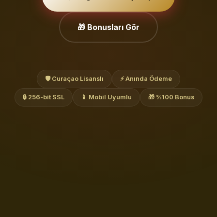
🎁 Bonusları Gör
🛡️ Curaçao Lisanslı
⚡ Anında Ödeme
🔒 256-bit SSL
📱 Mobil Uyumlu
🎁 %100 Bonus