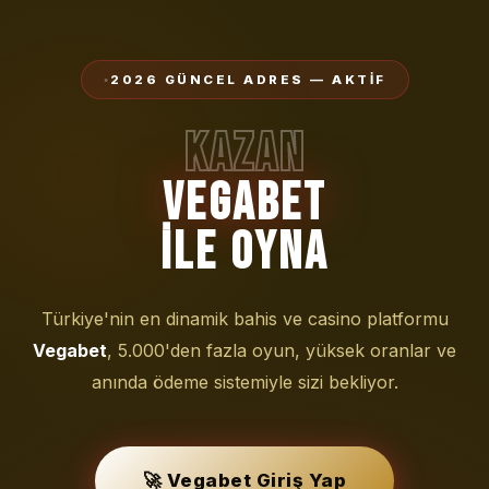
2026 GÜNCEL ADRES — AKTIF
KAZAN
Vegabet
İLE OYNA
Türkiye'nin en dinamik bahis ve casino platformu
Vegabet
, 5.000'den fazla oyun, yüksek oranlar ve
anında ödeme sistemiyle sizi bekliyor.
🚀 Vegabet Giriş Yap