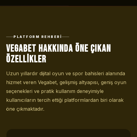
PLATFORM REHBERI
Vegabet Hakkında
Öne Çıkan
Özellikler
Uzun yıllardır dijital oyun ve spor bahisleri alanında
hizmet veren Vegabet, gelişmiş altyapısı, geniş oyun
seçenekleri ve pratik kullanım deneyimiyle
kullanıcıların tercih ettiği platformlardan biri olarak
öne çıkmaktadır.