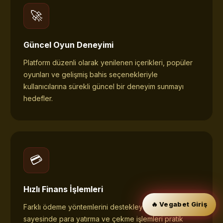
🚀
Güncel Oyun Deneyimi
Platform düzenli olarak yenilenen içerikleri, popüler
oyunları ve gelişmiş bahis seçenekleriyle
kullanıcılarına sürekli güncel bir deneyim sunmayı
hedefler.
💳
Hızlı Finans İşlemleri
🔥 Vegabet Giriş
Farklı ödeme yöntemlerini destekleyen sistem
sayesinde para yatırma ve çekme işlemleri pratik