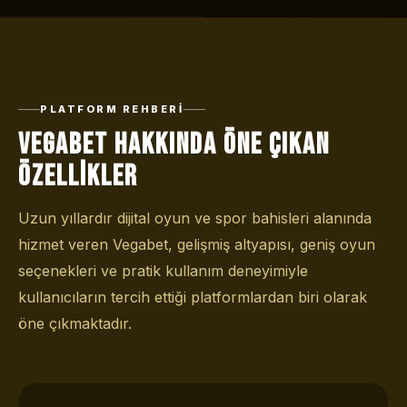
PLATFORM REHBERI
Vegabet Hakkında
Öne Çıkan
Özellikler
Uzun yıllardır dijital oyun ve spor bahisleri alanında
hizmet veren Vegabet, gelişmiş altyapısı, geniş oyun
seçenekleri ve pratik kullanım deneyimiyle
kullanıcıların tercih ettiği platformlardan biri olarak
öne çıkmaktadır.