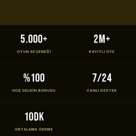
5.000+
2M+
OYUN SEÇENEĞI
KAYITLI ÜYE
%100
7/24
HOŞ GELDIN BONUSU
CANLI DESTEK
10dk
ORTALAMA ÖDEME