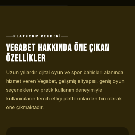
PLATFORM REHBERI
Vegabet Hakkında
Öne Çıkan
Özellikler
Uzun yıllardır dijital oyun ve spor bahisleri alanında
hizmet veren Vegabet, gelişmiş altyapısı, geniş oyun
seçenekleri ve pratik kullanım deneyimiyle
kullanıcıların tercih ettiği platformlardan biri olarak
öne çıkmaktadır.