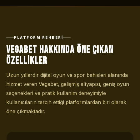
PLATFORM REHBERI
Vegabet Hakkında
Öne Çıkan
Özellikler
Uzun yıllardır dijital oyun ve spor bahisleri alanında
hizmet veren Vegabet, gelişmiş altyapısı, geniş oyun
seçenekleri ve pratik kullanım deneyimiyle
kullanıcıların tercih ettiği platformlardan biri olarak
öne çıkmaktadır.