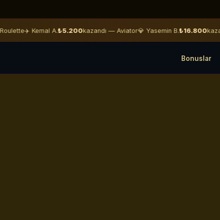
e
✈️ Kemal A.
₺5.200
kazandı — Aviator
💎 Yasemin B.
₺16.800
kazandı — B
Bonuslar