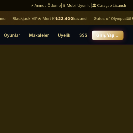
⚡ Anında Ödeme
|
📱 Mobil Uyumlu
|
🏛️ Curaçao Lisanslı
lackjack VIP
🔥 Mert K.
₺22.400
kazandı — Gates of Olympus
🎰 Elif S.
₺1
Oyunlar
Makaleler
Üyelik
SSS
Giriş Yap →