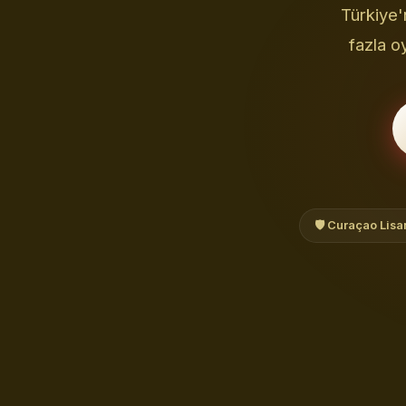
Türkiye'
fazla o
🛡️ Curaçao Lisa