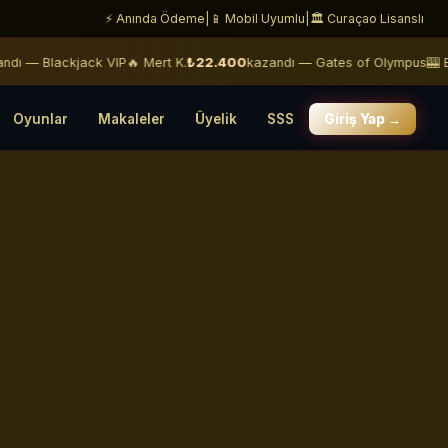
⚡ Anında Ödeme
|
📱 Mobil Uyumlu
|
🏛️ Curaçao Lisanslı
lackjack VIP
🔥 Mert K.
₺22.400
kazandı — Gates of Olympus
🎰 Elif S.
₺11
Oyunlar
Makaleler
Üyelik
SSS
Giriş Yap →