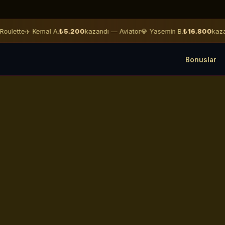
✈️ Kemal A.
₺5.200
kazandı — Aviator
💎 Yasemin B.
₺16.800
kazandı — B
Bonuslar