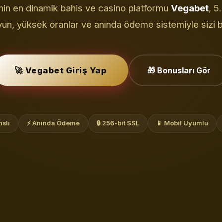
nin en dinamik bahis ve casino platformu
Vegabet
, 5
yun, yüksek oranlar ve anında ödeme sistemiyle sizi b
🚀 Vegabet Giriş Yap
🎁 Bonusları Gör
nslı
⚡ Anında Ödeme
🔒 256-bit SSL
📱 Mobil Uyumlu