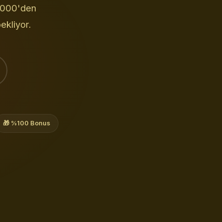
.000'den
ekliyor.
🎁 %100 Bonus